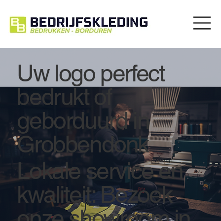
Uw logo perfect
bedrukt of
geborduurd in
Grobbendonk
Lokale service en
kwaliteit: Bezoek
onze showroom in